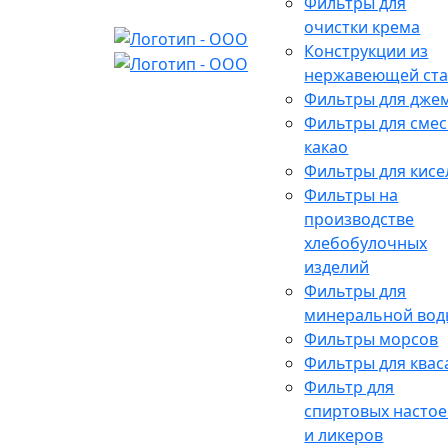
Фильтры для
очистки крема
Конструкции из
нержавеющей ст
Фильтры для дже
Фильтры для сме
какао
Фильтры для кисе
Фильтры на
производстве
хлебобулочных
изделий
Фильтры для
минеральной вод
Фильтры морсов
Фильтры для квас
Фильтр для
спиртовых настое
и ликеров